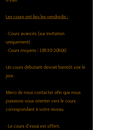
Les cours ont lieu les vendredis :
- Cours avancés (sur invitation
uniquement)
- Cours moyens : 18h30-20h00
Un cours débutant devrait bientôt voir le
jour.
Merci de nous contacter afin que nous
puissions vous orienter vers le cours
correspondant à votre niveau.
-
Le cours d'essai est offert.