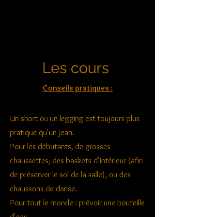
Les cours
Conseils pratiques :
Un short ou un legging est toujours plus
pratique qu'un jean.
Pour les débutants, de grosses
chaussettes, des baskets d'intérieur (afin
de préserver le sol de la salle), ou des
chaussons de danse.
Pour tout le monde : prévoir une bouteille
d'eau.