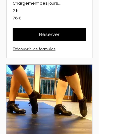
Chargement des jours...
2 h
78
78 €
euros
Réserver
Découvrir les formules