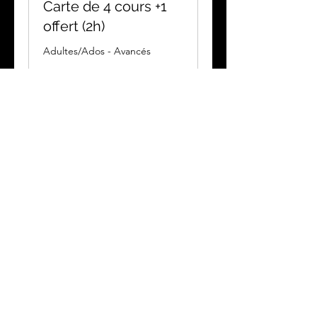
Carte de 4 cours +1
offert (2h)
Adultes/Ados - Avancés
Chargement des jours...
2 h
95
95 €
euros
Réserver
Mon site
shamrockcompagnie@gmail.com