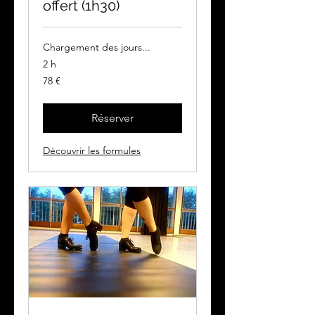
offert (1h30)
Chargement des jours...
2 h
78
78 €
euros
Réserver
Découvrir les formules